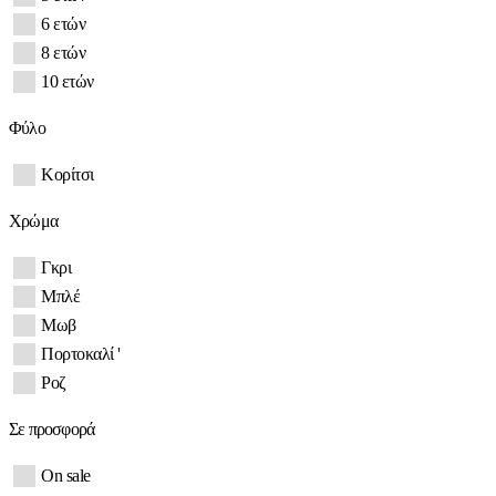
6 ετών
8 ετών
10 ετών
Φύλο
Κορίτσι
Χρώμα
Γκρι
Μπλέ
Μωβ
Πορτοκαλί '
Ροζ
Σε προσφορά
On sale