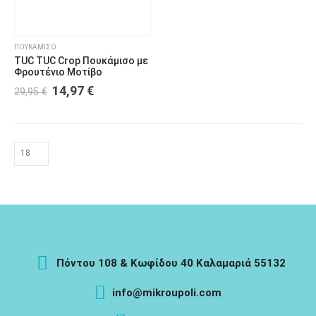
επιλογές
μπορούν
να
ΠΟΥΚΆΜΙΣΟ
επιλεγούν
TUC TUC Crop Πουκάμισο με
Φρουτένιο Μοτίβο
στη
Original
Η
σελίδα
14,97
€
29,95
€
price
τρέχουσα
του
was:
τιμή
προϊόντος
29,95 €.
είναι:
14,97 €.
Πόντου 108 & Κωφίδου 40 Καλαμαριά 55132
info@mikroupoli.com