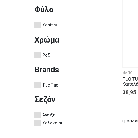
Φύλο
Κορίτσι
Χρώμα
Ροζ
Brands
ΜΑΓΙΌ
TUC TU
Καπελά
Tuc Tuc
38,95
Σεζόν
Άνοιξη
Εμφάνισ
Καλοκαίρι