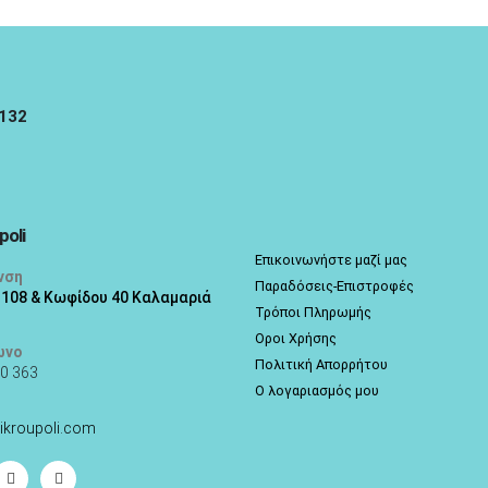
5132
poli
Επικοινωνήστε μαζί μας
νση
Παραδόσεις-Επιστροφές
 108 & Κωφίδου 40 Καλαμαριά
Τρόποι Πληρωμής
Οροι Χρήσης
ωνο
Πολιτική Απορρήτου
0 363
Ο λογαριασμός μου
ikroupoli.com