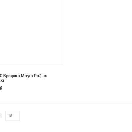
1
18
ετών
μηνών
C Βρεφικό Μαγιό Ροζ με
κι
€
η: