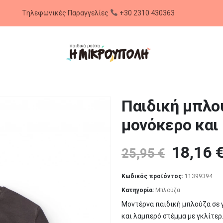
Παιδική μπλο
μονόκερο και
Origina
18,16
25,95
€
price
Κωδικός προϊόντος:
11399394
was:
Κατηγορία:
Μπλούζα
25,95 €
Μοντέρνα παιδική μπλούζα σε 
και λαμπερό στέμμα με γκλίτερ