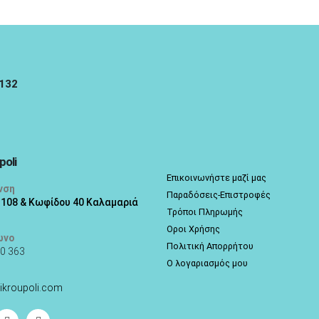
5132
poli
Επικοινωνήστε μαζί μας
νση
Παραδόσεις-Επιστροφές
 108 & Κωφίδου 40 Καλαμαριά
Τρόποι Πληρωμής
Οροι Χρήσης
ωνο
Πολιτική Απορρήτου
0 363
Ο λογαριασμός μου
ikroupoli.com