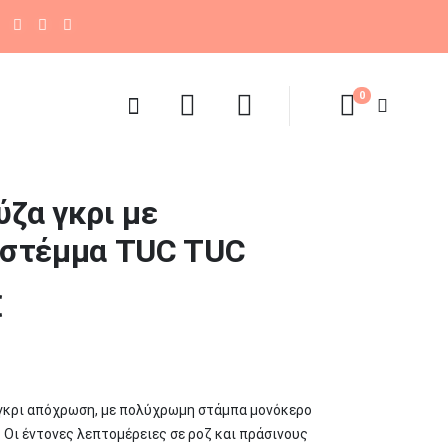
Τηλεφωνικές Παραγγελίες
+30 2310 430363
0
ύζα γκρι με
 στέμμα TUC TUC
l
Η
€
τρέχουσα
τιμή
.
είναι:
γκρι απόχρωση, με πολύχρωμη στάμπα μονόκερο
18,16 €.
. Οι έντονες λεπτομέρειες σε ροζ και πράσινους