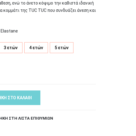
θεση, ενώ το άνετο κόψιμο την καθιστά ιδανική
να κομμάτι της TUC TUC που συνδυάζει άνεση και
 Elastane
3 ετών
4 ετών
5 ετών
ΚΗ ΣΤΟ ΚΑΛΆΘΙ
ΉΚΗ ΣΤΗ ΛΊΣΤΑ ΕΠΙΘΥΜΙΏΝ