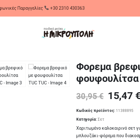
Τηλεφωνικές Παραγγ
Φορεμα βρεφι
φουφουλίτσα
Origina
15,47
30,95
€
price
Κωδικός προϊόντος:
11388895
was:
Κατηγορία:
Σετ
30,95 €
Χαριτωμένο καλοκαιρινό σετ γι
μπλουζάκι-φόρεμα που διακοσμε