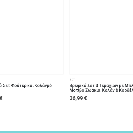
6
9
1
9
1
18
μηνών
μηνών
ετών
μηνών
ετών
μηνώ
ΣΕΤ
ό Σετ Φούτερ και Κολάνμδ
Βρεφικό Σετ 3 Τεμαχίων με Μπ
Μοτίβο Ζωάκια, Κολάν & Κορδέ
Μαλλιών
€
36,99
€