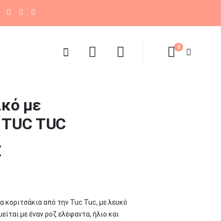
ελίες
+30 2310 430363
0
κό με
 TUC TUC
l
Η
€
τρέχουσα
τιμή
.
είναι:
α κοριτσάκια από την Tuc Tuc, με λευκό
15,47 €.
ίται με έναν ροζ ελέφαντα, ήλιο και