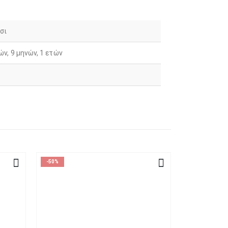
σι
ών, 9 μηνών, 1 ετών
-50%
-50%