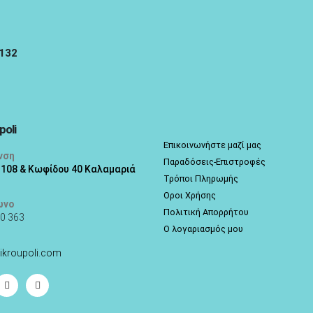
5132
poli
Επικοινωνήστε μαζί μας
νση
Παραδόσεις-Επιστροφές
 108 & Κωφίδου 40 Καλαμαριά
Τρόποι Πληρωμής
Οροι Χρήσης
ωνο
Πολιτική Απορρήτου
0 363
Ο λογαριασμός μου
ikroupoli.com