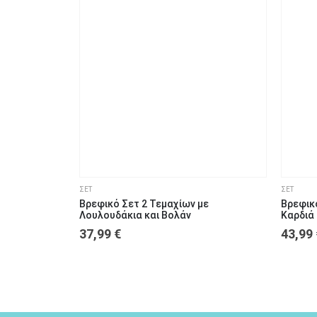
6
9
1
μηνών
μηνών
ετών
ΣΕΤ
ΣΕΤ
Βρεφικό Σετ 2 Τεμαχίων με
Βρεφικ
Λουλουδάκια και Βολάν
Καρδιά
37,99
€
43,99