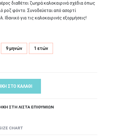
έρος διαθέτει ζωηρά καλοκαιρινά σχέδια όπως
λό ροζ φόντο. Συνοδεύεται από ασορτί
. Ιδανικό για τις καλοκαιρινές εξορμήσεις!
9 μηνών
1 ετών
ΚΗ ΣΤΟ ΚΑΛΆΘΙ
ΉΚΗ ΣΤΗ ΛΊΣΤΑ ΕΠΙΘΥΜΙΏΝ
SIZE CHART