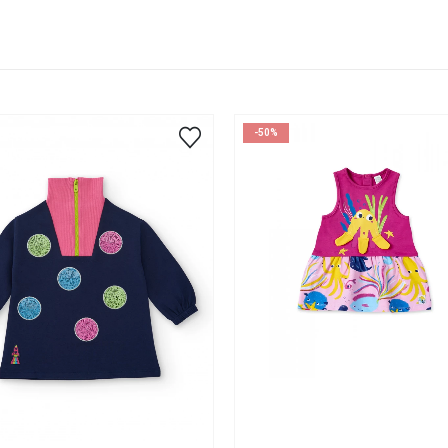
-50%
1
5
3
4
5
6