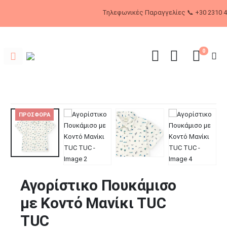
Τηλεφωνικές Παραγγελίες
0
ΠΡΟΣΦΌΡΑ
Αγορίστικο Πουκάμισο
με Κοντό Μανίκι TUC
TUC