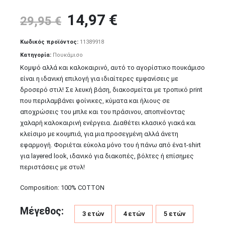
Original
Η
14,97
€
29,95
€
price
τρέχουσα
Κωδικός προϊόντος:
11389918
was:
τιμή
Κατηγορία:
Πουκάμισο
29,95 €.
είναι:
Κομψό αλλά και καλοκαιρινό, αυτό το αγορίστικο πουκάμισο
14,97 €.
είναι η ιδανική επιλογή για ιδιαίτερες εμφανίσεις με
δροσερό στιλ! Σε λευκή βάση, διακοσμείται με τροπικό print
που περιλαμβάνει φοίνικες, κύματα και ήλιους σε
αποχρώσεις του μπλε και του πράσινου, αποπνέοντας
χαλαρή καλοκαιρινή ενέργεια. Διαθέτει κλασικό γιακά και
κλείσιμο με κουμπιά, για μια προσεγμένη αλλά άνετη
εφαρμογή. Φοριέται εύκολα μόνο του ή πάνω από ένα t-shirt
για layered look, ιδανικό για διακοπές, βόλτες ή επίσημες
περιστάσεις με στυλ!
Composition: 100% COTTON
Μέγεθος
3 ετών
4 ετών
5 ετών